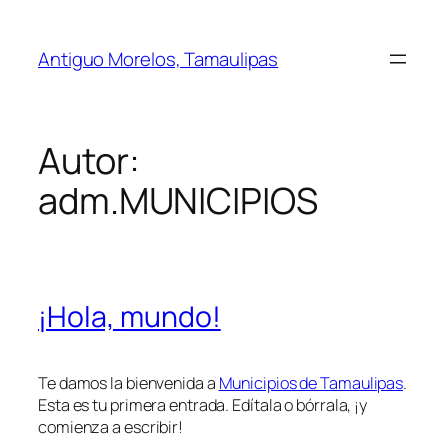
Saltar
al
Antiguo Morelos, Tamaulipas
contenido
Autor:
adm.MUNICIPIOS
¡Hola, mundo!
Te damos la bienvenida a
Municipios de Tamaulipas
.
Esta es tu primera entrada. Edítala o bórrala, ¡y
comienza a escribir!