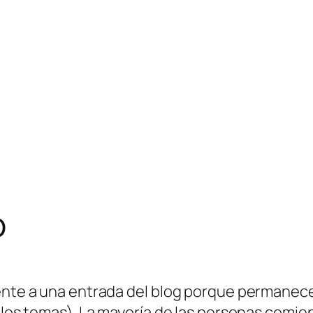
o
ente a una entrada del blog porque permanecer
de los temas). La mayoría de las personas com