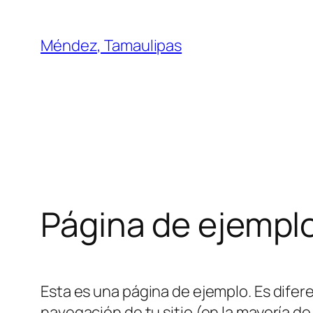
Saltar
al
Méndez, Tamaulipas
contenido
Página de ejempl
Esta es una página de ejemplo. Es difer
navegación de tu sitio (en la mayoría 